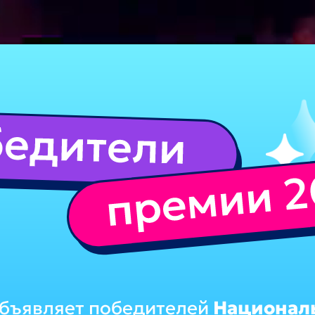
объявляет победителей
Национал